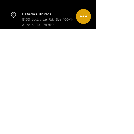
Estados Unidos
9130 Jollyville Rd,
Ste 100-14
Austin, TX, 78759
Europa
Unit 3-D North Point House
North Point Business Park
New Mallow Road, Cork
Cork, T23AT2P, Irlanda
Términos y
Política de
Devolución
Condiciones
Privacidad
y
Reembolso