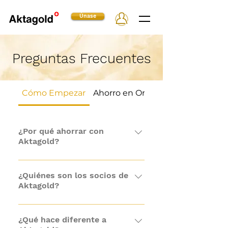
Únase
Preguntas Frecuentes
Cómo Empezar
Ahorro en Oro y Plata
¿Por qué ahorrar con
Aktagold?
Aktagold ayuda a personas de
todo el mundo a ahorrar en oro
¿Quiénes son los socios de
Aktagold?
físico, almacenado de forma
segura en bóvedas de clase
Aktagold está asociada con
mundial en Canadá y Europa.
algunas de las empresas de
¿Qué hace diferente a
Conozca más