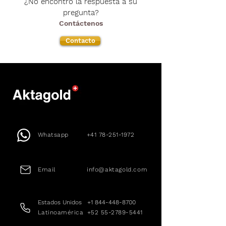
¿No encontró la respuesta a su
información personal con
pregunta?
terceros. Sus datos están
Contáctenos
protegidos bajo las leyes de
protección de datos de EE.UU.
Contacto
Puede leer nuestra Política de
Privacidad aquí
Whatsapp
+41 78-251-1972
Email
info@aktagold.com
Estados Unidos
+1 844-448-8700
Latinoamérica
+52 55-2789-5441
Europa
+41 41-588-0188